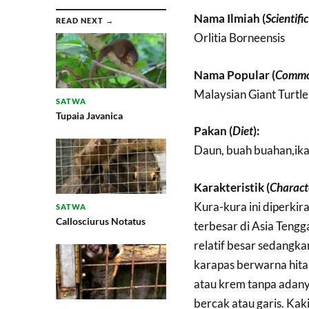
Nama Ilmiah (
Scientifi
READ NEXT →
Orlitia Borneensis
Nama Popular (
Commo
Malaysian Giant Turtle
SATWA
Tupaia Javanica
Pakan (
Diet
):
Daun, buah buahan,ikan
Karakteristik (
Characte
Kura-kura ini diperkir
SATWA
Callosciurus Notatus
terbesar di Asia Teng
relatif besar sedangka
karapas berwarna hitam
atau krem tanpa adany
bercak atau garis. Kak