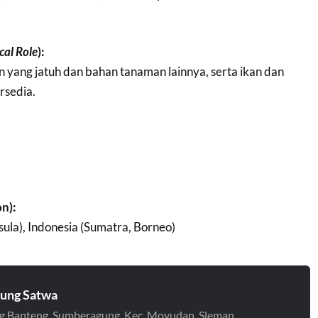
cal Role
):
ang jatuh dan bahan tanaman lainnya, serta ikan dan
rsedia.
on):
ula), Indonesia (Sumatra, Borneo)
ung Satwa
 Banteng, Sumberagung, Kec. Moyudan, Sleman