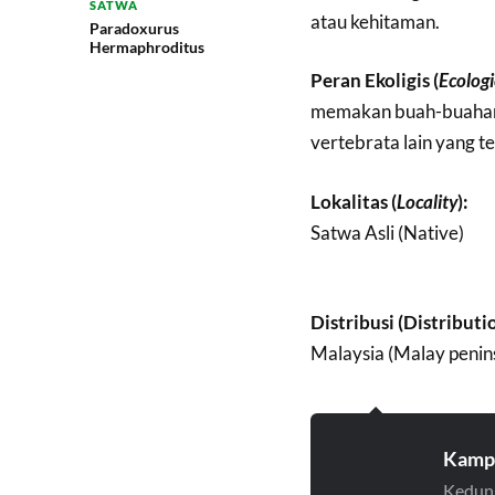
SATWA
atau kehitaman.
Paradoxurus
Hermaphroditus
Peran Ekoligis (
Ecologi
memakan buah-buahan y
vertebrata lain yang te
Lokalitas (
Locality
):
Satwa Asli (Native)
Distribusi (Distributi
Malaysia (Malay penins
Kamp
Kedung