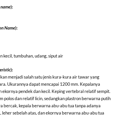
c name
):
n Name
):
 kecil, tumbuhan, udang, siput air
ristic
):
akan menjadi salah satu jenis kura-kura air tawar yang
gara. Ukurannya dapat mencapai 1200 mm. Kepalanya
n ekornya pendek dan kecil. Keping vertebral relatif sempit.
 polos dan relatif licin, sedangkan plastron berwarna putih
a bercak, kepala berwarna abu-abu tua tanpa adanya
i, leher sebelah atas, dan ekornya berwarna abu-abu tua