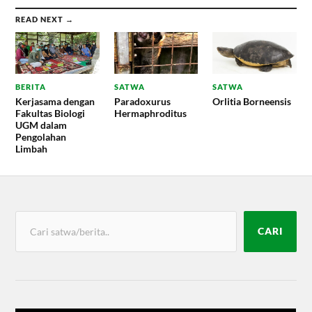
READ NEXT →
BERITA
SATWA
SATWA
Kerjasama dengan
Paradoxurus
Orlitia Borneensis
Fakultas Biologi
Hermaphroditus
UGM dalam
Pengolahan
Limbah
CARI