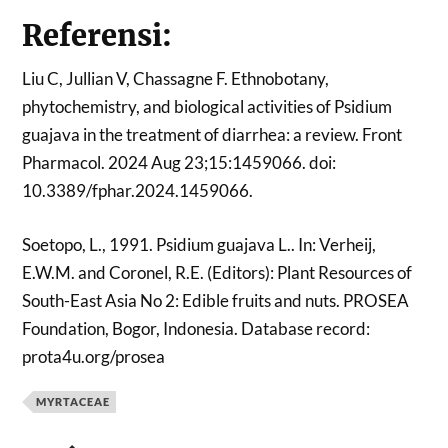
Referensi:
Liu C, Jullian V, Chassagne F. Ethnobotany,
phytochemistry, and biological activities of Psidium
guajava in the treatment of diarrhea: a review. Front
Pharmacol. 2024 Aug 23;15:1459066. doi:
10.3389/fphar.2024.1459066.
Soetopo, L., 1991. Psidium guajava L.. In: Verheij,
E.W.M. and Coronel, R.E. (Editors): Plant Resources of
South-East Asia No 2: Edible fruits and nuts. PROSEA
Foundation, Bogor, Indonesia. Database record:
prota4u.org/prosea
MYRTACEAE