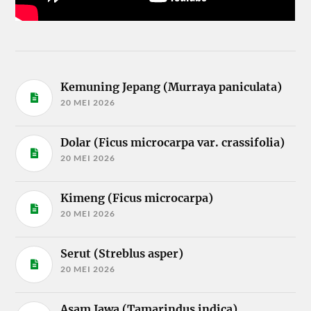
Kemuning Jepang (Murraya paniculata)
20 MEI 2026
Dolar (Ficus microcarpa var. crassifolia)
20 MEI 2026
Kimeng (Ficus microcarpa)
20 MEI 2026
Serut (Streblus asper)
20 MEI 2026
Asam Jawa (Tamarindus indica)