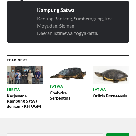
Kampung Satwa
Kedung Banteng, Sumberagung, Kec.
Moyudan, Sleman
Daerah Istimewa Yogyakarta.
READ NEXT →
SATWA
BERITA
SATWA
Chelydra
Kerjasama
Orlitia Borneensis
Serpentina
Kampung Satwa
dengan FKH UGM