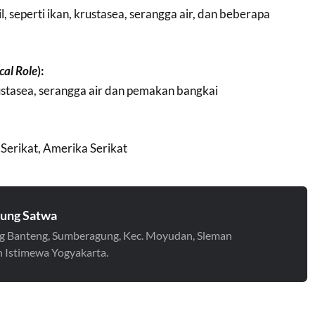
, seperti ikan, krustasea, serangga air, dan beberapa
cal Role
):
ustasea, serangga air dan pemakan bangkai
Serikat, Amerika Serikat
ung Satwa
 Banteng, Sumberagung, Kec. Moyudan, Sleman
 Istimewa Yogyakarta.