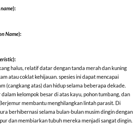
c name
):
n Name
):
ristic
):
ang halus, relatif datar dengan tanda merah dan kuning
tam atau coklat kehijauan. spesies ini dapat mencapai
m (cangkang atas) dan hidup selama beberapa dekade.
r dalam kelompok besar di atas kayu, pohon tumbang, dan
Berjemur membantu menghilangkan lintah parasit. Di
ura berhibernasi selama bulan-bulan musim dingin dengan
pur dan membiarkan tubuh mereka menjadi sangat dingin.