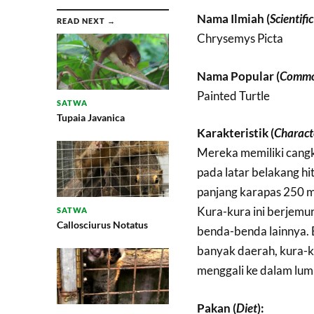
Nama Ilmiah (
Scientifi
READ NEXT →
Chrysemys Picta
Nama Popular (
Commo
Painted Turtle
SATWA
Tupaia Javanica
Karakteristik (
Characte
Mereka memiliki cangk
pada latar belakang hi
panjang karapas 250 m
Kura-kura ini berjemu
SATWA
Callosciurus Notatus
benda-benda lainnya. 
banyak daerah, kura-k
menggali ke dalam lum
Pakan (
Diet
):