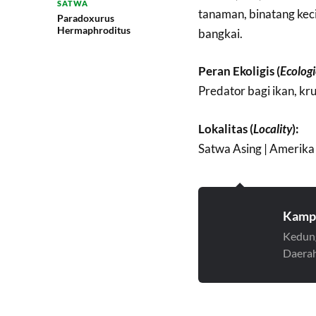
SATWA
tanaman, binatang kecil
Paradoxurus
Hermaphroditus
bangkai.
Peran Ekoligis (
Ecologi
Predator bagi ikan, kr
Lokalitas (
Locality
):
Satwa Asing | Amerika 
Kamp
Kedung
Daerah